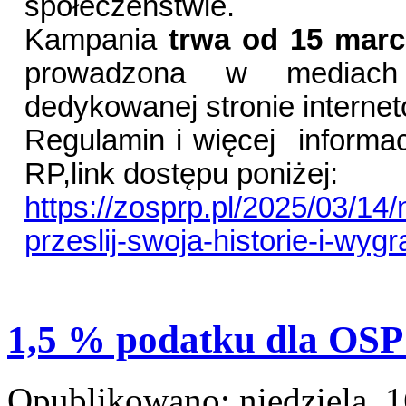
społeczeństwie.
Kampania
trwa od 15 marc
prowadzona w mediach
dedykowanej stronie internet
Regulamin i więcej
informa
RP,link dostępu poniżej:
https://zosprp.pl/2025/03/14/
przeslij-swoja-historie-i-wyg
1,5 % podatku dla OSP
Opublikowano: niedziela, 