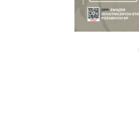
ODDZIAŁ
ZWIĄ
woj. p
35-0
ul. Mo