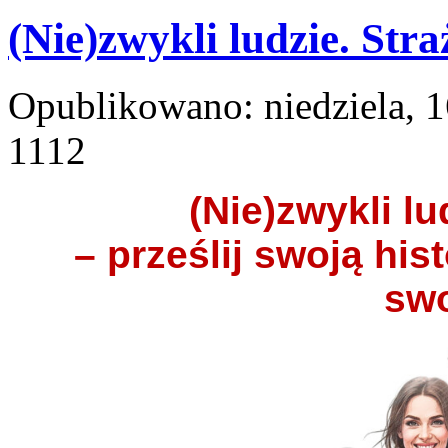
(Nie)zwykli ludzie. Str
Opublikowano: niedziela, 
1112
(Nie)zwykli l
– prześlij swoją his
swo